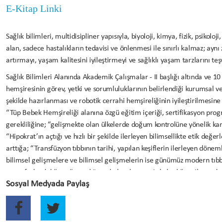
E-Kitap Linki
Sağlık bilimleri, multidisipliner yapısıyla, biyoloji, kimya, fizik, psikoloji
alan, sadece hastalıkların tedavisi ve önlenmesi ile sınırlı kalmaz; ay
artırmayı, yaşam kalitesini iyileştirmeyi ve sağlıklı yaşam tarzlarını te
Sağlık Bilimleri Alanında Akademik Çalışmalar - II başlığı altında ve 
hemşiresinin görev, yetki ve sorumluluklarının belirlendiği kurumsal v
şekilde hazırlanması ve robotik cerrahi hemşireliğinin iyileştirilmesi
“Tüp Bebek Hemşireliği alanına özgü eğitim içeriği, sertifikasyon pro
gerekliliğine; “gelişmekte olan ülkelerde doğum kontrolüne yönelik k
“Hipokrat’ın açtığı ve hızlı bir şekilde ilerleyen bilimsellikte etik değ
arttığa; “Transfüzyon tıbbının tarihi, yapılan keşiflerin ilerleyen dönem
bilimsel gelişmelere ve bilimsel gelişmelerin ise günümüz modern tıbb
artan farkındalığa rağmen küresel olarak yetersiz kalındığına ilaç teda
Sosyal Medyada Paylaş
sorunun çok boyutlu yönlerini ele alan, basit, güvenilir ve olabildiğin
olduğuna; “Kutanöz ilaç reaksiyonlarının, basit bir döküntüden hayatı t
yelpazede klinik bulgulara yol açabildiğine” ; “dermatolojik hastalıkların
“Kardiyovaküler sistem hastalıklarının yol açtığı yaygın ölümlerin, yoga v