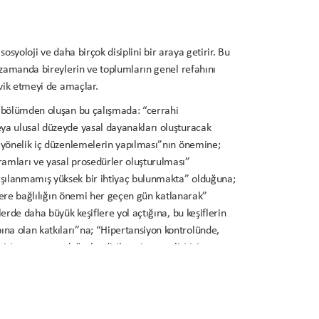
, sosyoloji ve daha birçok disiplini bir araya getirir. Bu
nı zamanda bireylerin ve toplumların genel refahını
şvik etmeyi de amaçlar.
10 bölümden oluşan bu çalışmada: “cerrahi
eya ulusal düzeyde yasal dayanakları oluşturacak
ne yönelik iç düzenlemelerin yapılması”nın önemine;
gramları ve yasal prosedürler oluşturulması”
arşılanmamış yüksek bir ihtiyaç bulunmakta” olduğuna;
erlere bağlılığın önemi her geçen gün katlanarak”
lerde daha büyük keşiflere yol açtığına, bu keşiflerin
ına olan katkıları”na; “Hipertansiyon kontrolünde,
visine uyumun değerlendirilmesi ve analizi için,
ce düşük maliyetli yöntemlere ihtiyaç duyulmakta”
ehdit edebilecek ciddi bir reaksiyona kadar geniş bir
 birçok sistemik hastalığın ilk belirtisi olabileceğine”;
eya bilişsel-davranışçı stratejiler gibi diğer zihin-