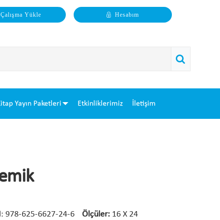
Çalışma Yükle
Hesabım
itap Yayın Paketleri
Etkinliklerimiz
İletişim
demik
N
: 978-625-6627-24-6
Ölçüler:
16 X 24