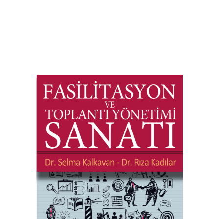
FASİLİTASYON ve TOPLANTI YÖNETİMİ
SANATI