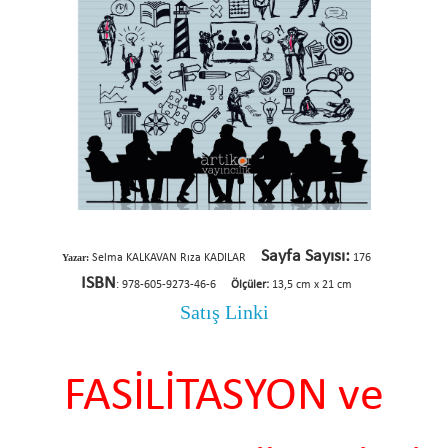
Sayfa Sayısı:
Yazar:
Selma KALKAVAN
Rıza KADILAR
176
ISBN
: 978-605-9273-46-6
Ölçüler:
13,5 cm x 21 cm
Satış Linki
FASİLİTASYON ve