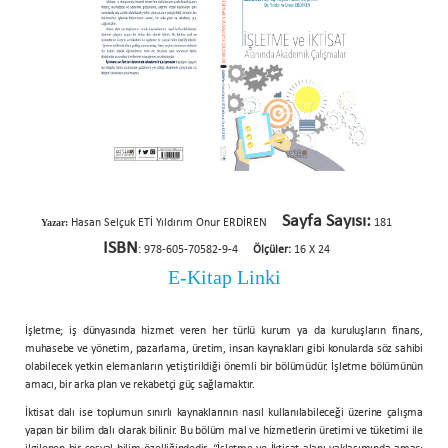
Sayfa Sayısı:
Yazar:
Hasan Selçuk ETİ
Yıldırım Onur ERDİREN
181
ISBN
: 978-605-70582-9-4
Ölçüler:
16 X 24
E-Kitap Linki
İşletme; iş dünyasında hizmet veren her türlü kurum ya da kuruluşların finans,
muhasebe ve yönetim, pazarlama, üretim, insan kaynakları gibi konularda söz sahibi
olabilecek yetkin elemanların yetiştirildiği önemli bir bölümüdür. İşletme bölümünün
amacı, bir arka plan ve rekabetçi güç sağlamaktır.
İktisat dalı ise toplumun sınırlı kaynaklarının nasıl kullanılabileceği üzerine çalışma
yapan bir bilim dalı olarak bilinir. Bu bölüm mal ve hizmetlerin üretimi ve tüketimi ile