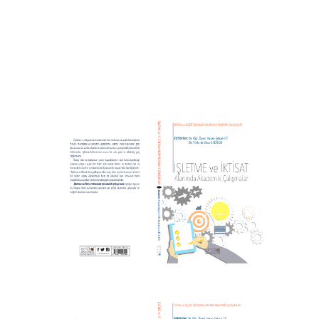
İŞLETME ve İKTİSAT ALANINDA
AKADEMİK ÇALIŞMALAR