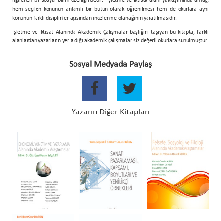
ilgilenen bir sosyal bilim özelliğindedir. “İşletme ve İktisat alanı yaklaşımında amaç;
hem seçilen konunun anlamlı bir bütün olarak öğrenilmesi hem de okurlara aynı
konunun farklı disiplinler açısından incelenme olanağının yaratılmasıdır.
İşletme ve İktisat Alanında Akademik Çalışmalar başlığını taşıyan bu kitapta, farklı
alanlardan yazarların yer aldığı akademik çalışmalar siz değerli okurlara sunulmuştur.
Sosyal Medyada Paylaş
Yazarın Diğer Kitapları