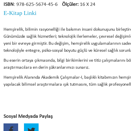
ISBN
: 978-625-5674-45-6
Ölçüler:
16 X 24
E-Kitap Linki
Hemşirelik, bilimin rasyonelliği ile bakımın insani dokunuşunu birleştire
Günümüzde sağlık hizmetleri; teknolojik ilerlemeler, çevresel değişimle
yeni bir evreye girmiştir. Bu değişim, hemşirelik uygulamalarının sade
teknolojiyle entegre, psiko-sosyal boyutu güçlü ve küresel sağlık sorunl
Bu eserin ortaya çıkmasında, bilgi birikimlerini ve titiz çalışmalarını
araştırmacılara en derin şükranlarımızı sunarız.
Hemşirelik Alanında Akademik Çalışmalar-I, başlıklı kitabımızın hemşi
yapılacak bilimsel araştırmalara ışık tutmasını, tüm sağlık profesyonel
Sosyal Medyada Paylaş