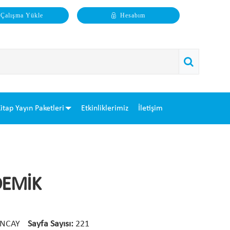
Çalışma Yükle
Hesabım
itap Yayın Paketleri
Etkinliklerimiz
İletişim
DEMİK
TUNCAY
Sayfa Sayısı:
221