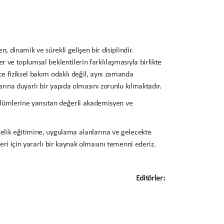
n, dinamik ve sürekli gelişen bir disiplindir.
r ve toplumsal beklentilerin farklılaşmasıyla birlikte
ce fiziksel bakım odaklı değil, aynı zamanda
arına duyarlı bir yapıda olmasını zorunlu kılmaktadır.
 bölümlerine yansıtan değerli akademisyen ve
relik eğitimine, uygulama alanlarına ve gelecekte
leri için yararlı bir kaynak olmasını temenni ederiz.
Editörler:
Doç. Dr. Abdullah SARMAN
Doç. Dr. Suat TUNCAY