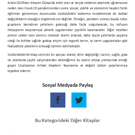
Aralık-2019’dan itibaren Dünya’da etkili olan ve birçok sektörün akamete uğramasına
neden olan Covid-19 pandemisinden sonra sosyal, politik ve ekonomik hayatın farklı
eğilimler göstermesi durumunda sürdürülebilir kalkınma modellerinde de radikal
değişikliklerin olacağını öngörmek zor değildir. Örneğin, pandemi sonrası büyük nüfus
gruplarını barındıran şehirlerin geleceği daha fazla sorgulanacak, bu nüfusun
ihtiyaçlarını karşılamaya yönelik uygulamalar çeşitlilik kazanacaktır. Diğer taraftan
primer sektör olan tarımın stratejik önemi artacak, daha küçük şehirlerde yaşama
isteği ile birlikte sağlıklı gıdaya erişim için organik tarım, iyi tarım uygulamaları gibi
faaliyetlere yönelimin artacağı tahmin edilmektedir.
Sürdürülebilirlik kitap serisinin bir parçası olarak, iklim değişikliği, turizm, sağlık, gıda
vb. alanlarda çeşitli çalışmalardan derlediğimiz bu eserin ortaya çıkmasında emeği
geçen Uluslararası Artikel Akademi Yayınevine ve değerli bölüm yazarlarımıza
teşekkür ederim.
Sosyal Medyada Paylaş
Bu Kategorideki Diğer Kitaplar