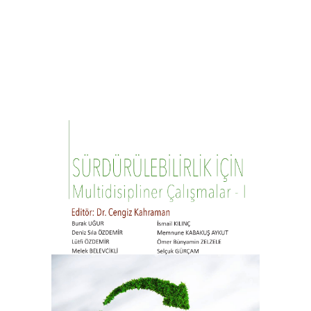
SÜRDÜRÜLEBİLİRLİK İÇİN
MULTİDİSİPLİNER ÇALIŞMALAR - I