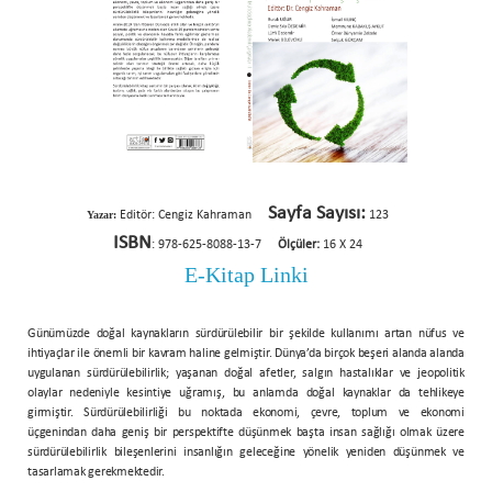
Sayfa Sayısı:
Yazar:
Editör: Cengiz Kahraman
123
ISBN
: 978-625-8088-13-7
Ölçüler:
16 X 24
E-Kitap Linki
Günümüzde doğal kaynakların sürdürülebilir bir şekilde kullanımı artan nüfus ve
ihtiyaçlar ile önemli bir kavram haline gelmiştir. Dünya’da birçok beşeri alanda alanda
uygulanan sürdürülebilirlik; yaşanan doğal afetler, salgın hastalıklar ve jeopolitik
olaylar nedeniyle kesintiye uğramış, bu anlamda doğal kaynaklar da tehlikeye
girmiştir. Sürdürülebilirliği bu noktada ekonomi, çevre, toplum ve ekonomi
üçgenindan daha geniş bir perspektifte düşünmek başta insan sağlığı olmak üzere
sürdürülebilirlik bileşenlerini insanlığın geleceğine yönelik yeniden düşünmek ve
tasarlamak gerekmektedir.