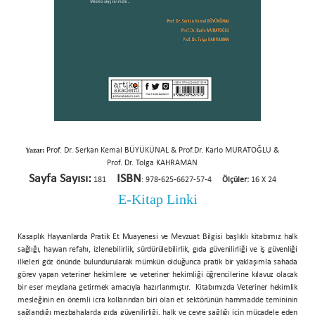
Yazar:
Prof. Dr. Serkan Kemal BÜYÜKÜNAL & Prof.Dr. Karlo MURATOĞLU &
Prof. Dr. Tolga KAHRAMAN
Sayfa Sayısı:
ISBN
181
: 978-625-6627-57-4
Ölçüler:
16 X 24
E-Kitap Linki
Kasaplık Hayvanlarda Pratik Et Muayenesi ve Mevzuat Bilgisi başlıklı kitabımız halk
sağlığı, hayvan refahı, izlenebilirlik, sürdürülebilirlik, gıda güvenilirliği ve iş güvenliği
ilkeleri göz önünde bulundurularak mümkün olduğunca pratik bir yaklaşımla sahada
görev yapan veteriner hekimlere ve veteriner hekimliği öğrencilerine kılavuz olacak
bir eser meydana getirmek amacıyla hazırlanmıştır. Kitabımızda Veteriner hekimlik
mesleğinin en önemli icra kollarından biri olan et sektörünün hammadde temininin
sağlandığı mezbahalarda gıda güvenilirliği, halk ve çevre sağlığı için mücadele eden