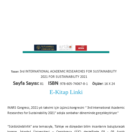
Yazar:
3rd INTERNATIONAL ACADEMIC RESEARCHES FOR SUSTAINABILITY
2021 FOR SUSTAINABILITY 2021
Sayfa Sayısı:
ISBN
81
: 978-605-74067-8-1
Ölçüler:
16 X 24
E-Kitap Linki
INARS Congress, 2021 yılı takvimi için üçüncü kongresini “ 3rd International Academic
Researches for Sustainability 2021” adıyla sonbahar döneminde gerçekleştiriyor."
“Sürdürülebilirlik” ana temasıyla, Türkiye ve dünyadan bilim insanlarını buluşturacak
kongre, İstanbul Üniversitesi – Cerrahpaşa (İÜC) desteğinde 03 - 05 Aralık